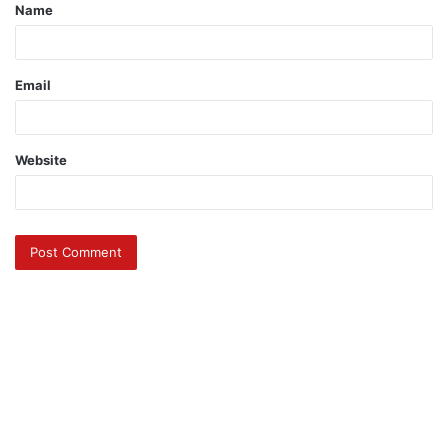
Name
Email
Website