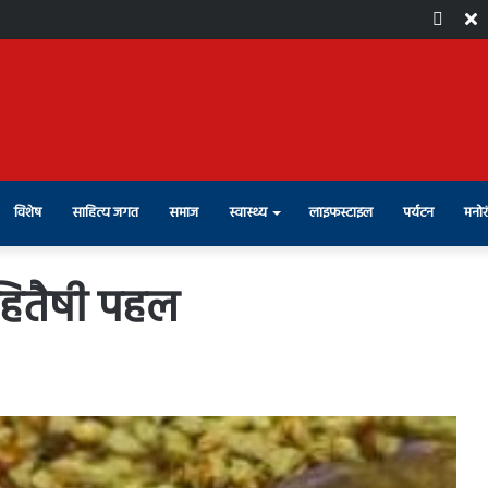
Face
X
विशेष
साहित्य जगत
समाज
स्वास्थ्य
लाइफस्टाइल
पर्यटन
मनोर
हितैषी पहल