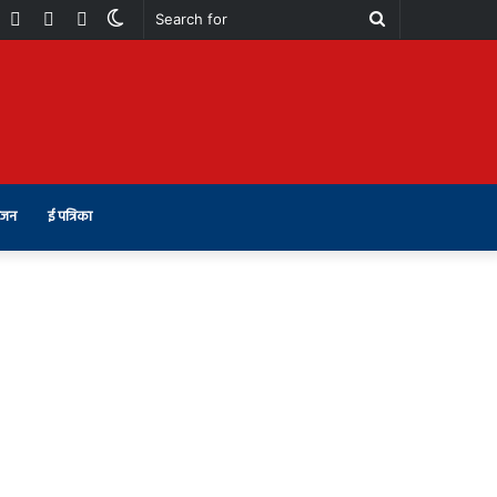
book
Youtube
Instagram
Telegram
Switch
Search
skin
for
ंजन
ई पत्रिका