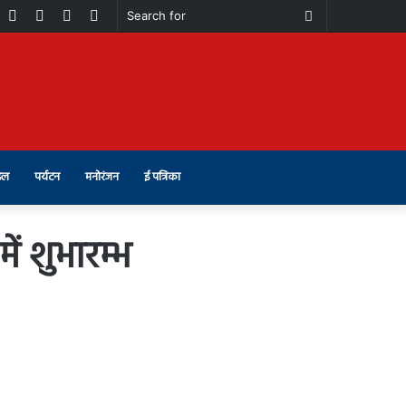
book
Youtube
Instagram
Telegram
Switch
Search
skin
for
इल
पर्यटन
मनोरंजन
ई पत्रिका
ं शुभारम्भ