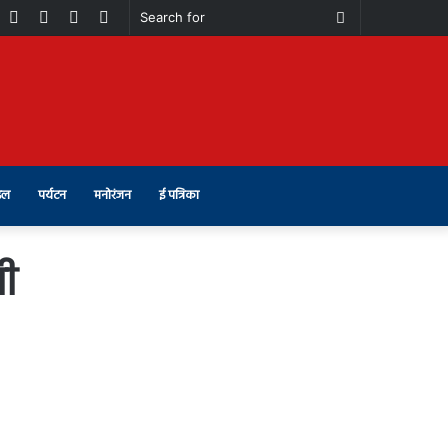
book
Youtube
Instagram
Telegram
Switch
Search
skin
for
इल
पर्यटन
मनोरंजन
ई पत्रिका
गी