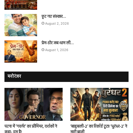
छूट गए संस्कार…
August 2, 2026
प्रेम-डोर जब थाम ली…
August 1, 2026
मनोरंजन
पटना में ‘गवर्नर’ का प्रीमियर, दर्शकों ने
‘बाहुबली-2’ का रिकॉर्ड टूटा! ‘धुरंधर-2’ ने
कहा- दम है!
मारी बाजी