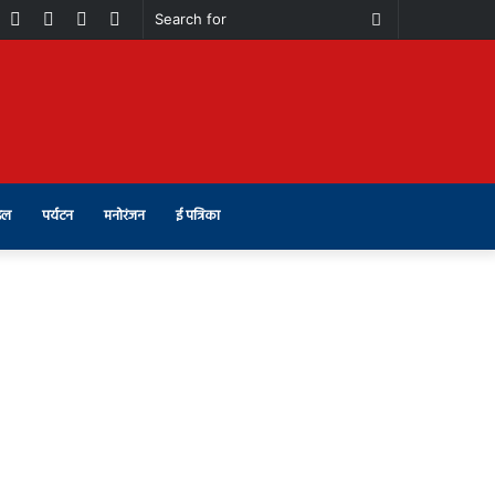
book
Youtube
Instagram
Telegram
Switch
Search
skin
for
इल
पर्यटन
मनोरंजन
ई पत्रिका