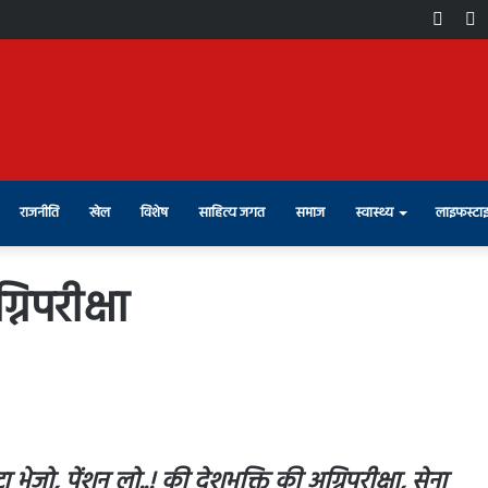
Face
X
राजनीति
खेल
विशेष
साहित्य जगत
समाज
स्वास्थ्य
लाइफस्टा
निपरीक्षा
टा भेजो, पेंशन लो..! की देशभक्ति की अग्निपरीक्षा, सेना