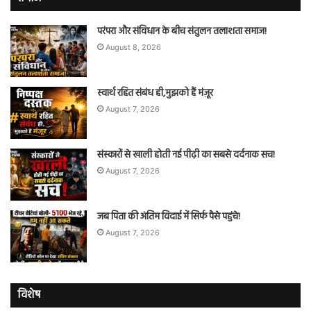
परंपरा और संविधान के बीच संतुलन तलाशता समाज!
August 8, 2026
स्वार्थ रहित संबंध ही,मुझको हैं मंज़ूर
August 7, 2026
संस्कारों से खाली होती नई पीढ़ी का सबसे दर्दनाक सच!
August 7, 2026
जब पिता की अंतिम विदाई में सिर्फ पैसे पहुंचे!
August 7, 2026
विशेष