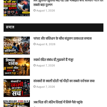
सिर झुकाते-झुकाते बढ़ रही उम्र! मोबाइल बना आपकी गर्दन का
सबसे बड़ा दुश्मन
August 1, 2026
समाज
परंपरा और संविधान के बीच संतुलन तलाशता समाज!
August 8, 2026
स्वार्थ रहित संबंध ही,मुझको हैं मंज़ूर
August 7, 2026
संस्कारों से खाली होती नई पीढ़ी का सबसे दर्दनाक सच!
August 7, 2026
जब पिता की अंतिम विदाई में सिर्फ पैसे पहुंचे!