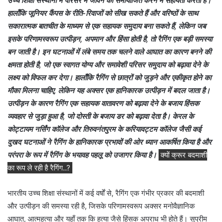
उच्च शिक्षा संस्थानों में परिसर में जीवन को समायोजित करने में सहायता करता है।
हालाँकि जूनियर कैंपस के रीति-रिवाजों को सीख सकते हैं और वरिष्ठों के साथ
सकारात्मक बातचीत के माध्यम से एक सहायक समुदाय बना सकते हैं, लेकिन जब
इसके परिणामस्वरूप उत्पीड़न, अपमान और हिंसा होती है, तो रैगिंग एक बड़ी समस्या
बन जाती है। इन घटनाओं में लंबे समय तक चलने वाले आघात का कारण बनने की
क्षमता होती है, जो एक स्वागत योग्य और समावेशी परिसर समुदाय को बढ़ावा देने के
लक्ष्य को विफल कर देगा। हालाँकि रैगिंग से छात्रों को जुड़ने और एकीकृत होने का
मौका मिलना चाहिए, लेकिन यह अक्सर एक हानिकारक उत्पीड़न में बदल जाता है।
उत्पीड़न के कारण रैगिंग एक सहायक वातावरण को बढ़ावा देने के बजाय हिंसक
व्यवहार से जुड़ा हुआ है, जो दोस्ती के बजाय डर को बढ़ावा देता है। केरल के
कोट्टायम नर्सिंग कॉलेज और तिरुवनंतपुरम के करियावट्टम कॉलेज जैसी कई
दुखद घटनाओं ने रैगिंग के हानिकारक प्रभावों की ओर ध्यान आकर्षित किया है और
परंपरा के रूप में रैगिंग के भयावह पहलू को उजागर किया है।
क्यों क्रूर बदमाशी
का रूप ले रही है रैगिंग..?
भारतीय उच्च शिक्षा संस्थानों में कई वर्षों से, रैगिंग एक गंभीर प्रकार की बदमाशी
और उत्पीड़न की समस्या रही है, जिसके परिणामस्वरूप अक्सर मनोवैज्ञानिक
आघात, आत्महत्या और यहाँ तक कि हत्या जैसे हिंसक अपराध भी होते हैं। सुप्रीम