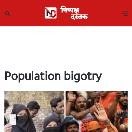
Search
M
for
Population bigotry