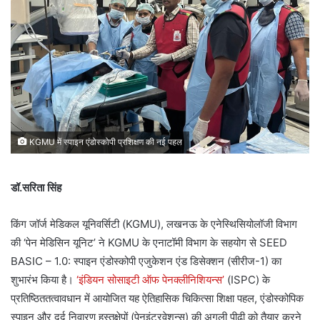
KGMU में स्पाइन एंडोस्कोपी प्रशिक्षण की नई पहल
डॉ.सरिता सिंह
किंग जॉर्ज मेडिकल यूनिवर्सिटी (KGMU), लखनऊ के एनेस्थिसियोलॉजी विभाग
की ‘पेन मेडिसिन यूनिट’ ने KGMU के एनाटॉमी विभाग के सहयोग से SEED
BASIC – 1.0: स्पाइन एंडोस्कोपी एजुकेशन एंड डिसेक्शन (सीरीज-1) का
शुभारंभ किया है।
‘इंडियन सोसाइटी ऑफ पेनक्लीनिशियन्स’
(ISPC) के
प्रतिष्ठिततत्वावधान में आयोजित यह ऐतिहासिक चिकित्सा शिक्षा पहल, एंडोस्कोपिक
स्पाइन और दर्द निवारण हस्तक्षेपों (पेनइंटरवेशन्स) की अगली पीढ़ी को तैयार करने