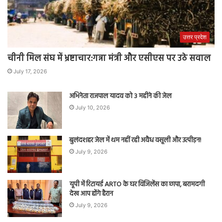
उत्तर प्रदेश
चीनी मिल संघ में भ्रष्टाचार:गन्ना मंत्री और एसीएस पर उठे सवाल
July 17, 2026
अभिनेता राजपाल यादव को 3 महीने की जेल
July 10, 2026
बुलंदशहर जेल में थम नहीं रही अवैध वसूली और उत्पीड़न!
July 9, 2026
यूपी में रिटायर्ड ARTO के घर विजिलेंस का छापा, बरामदगी
देख आप होंगे हैरान
July 9, 2026