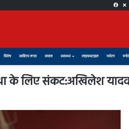
Face
X
विशेष
साहित्य जगत
समाज
स्वास्थ्य
लाइफस्टाइल
पर्यटन
मनोर
स्था के लिए संकट:अखिलेश याद