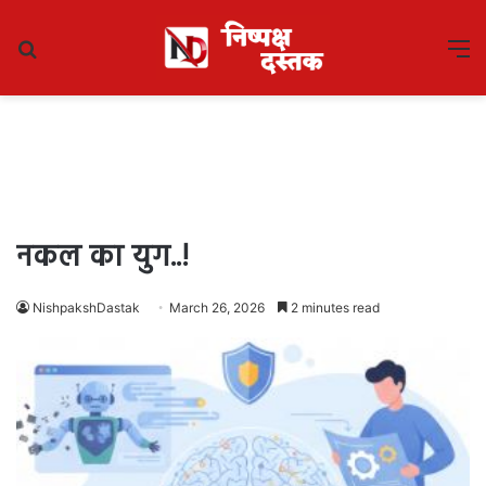
Search
M
for
नकल का युग..!
NishpakshDastak
March 26, 2026
2 minutes read