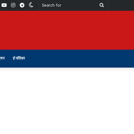
book
Youtube
Instagram
Telegram
Switch
Search
skin
for
ंजन
ई पत्रिका