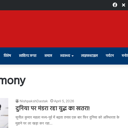
Face
X
विशेष
साहित्य जगत
समाज
स्वास्थ्य
लाइफस्टाइल
पर्यटन
मनोर
emony
NishpakshDastak
April 5, 2026
दुनिया पर मंडरा रहा युद्ध का खतरा!
सुनील कुमार महला मध्य-पूर्व में बढ़ता तनाव एक बार फिर दुनिया को अस्थिरता के
मुहाने पर ला खड़ा कर रहा…