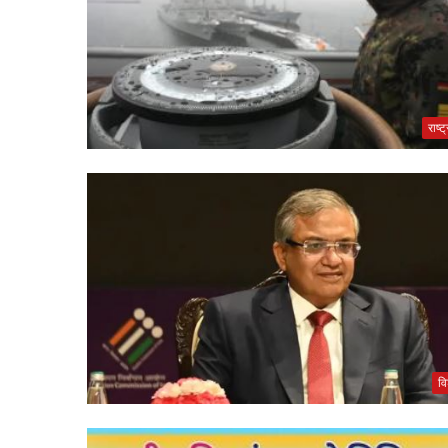
राष्ट
वि