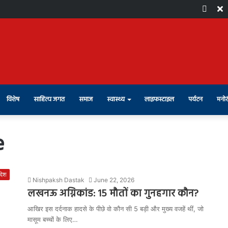
Face
X
विशेष
साहित्य जगत
समाज
स्वास्थ्य
लाइफस्टाइल
पर्यटन
मनोर
e
रदेश
Nishpaksh Dastak
June 22, 2026
लखनऊ अग्निकांड: 15 मौतों का गुनहगार कौन?
आखिर इस दर्दनाक हादसे के पीछे वो कौन सी 5 बड़ी और मुख्य वजहें थीं, जो
मासूम बच्चों के लिए…