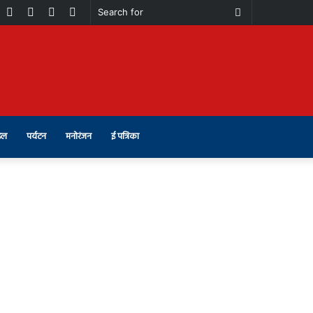
book
Youtube
Instagram
Telegram
Switch
Search
skin
for
इल
पर्यटन
मनोरंजन
ई पत्रिका