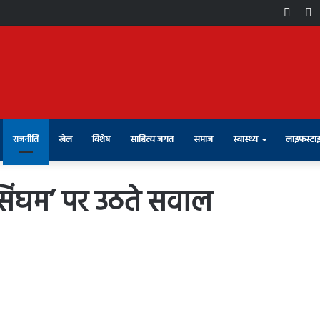
Face
X
राजनीति
खेल
विशेष
साहित्य जगत
समाज
स्वास्थ्य
लाइफस्टा
‘सिंघम’ पर उठते सवाल