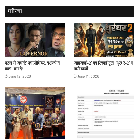
मनोरंजन
पटना में ‘गवर्नर’ का प्रीमियर, दर्शकों ने
‘बाहुबली-2’ का रिकॉर्ड टूटा! ‘धुरंधर-2’ ने
कहा- दम है!
मारी बाजी
June 12, 2026
June 11, 2026