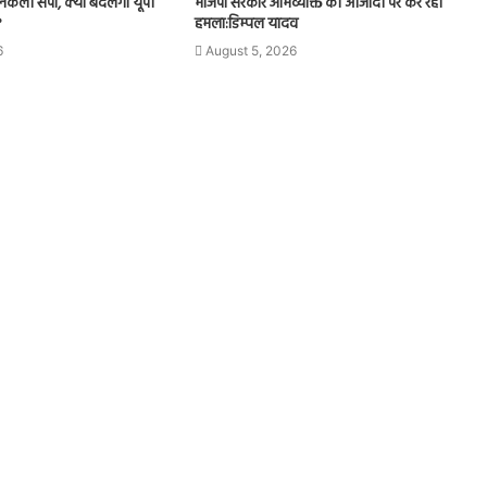
े निकली सपा, क्या बदलेगा यूपी
भाजपा सरकार अभिव्यक्ति की आजादी पर कर रही
?
हमला:डिम्पल यादव
6
August 5, 2026