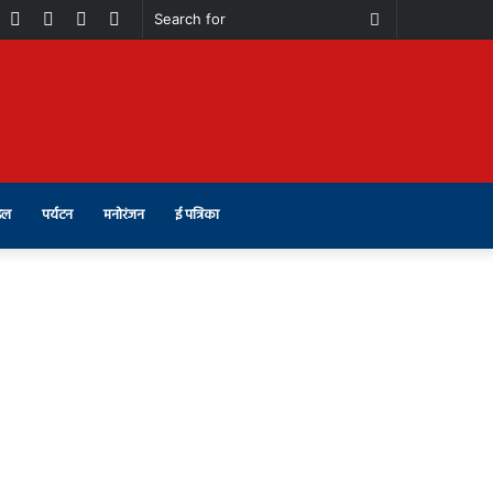
book
Youtube
Instagram
Telegram
Switch
Search
skin
for
इल
पर्यटन
मनोरंजन
ई पत्रिका