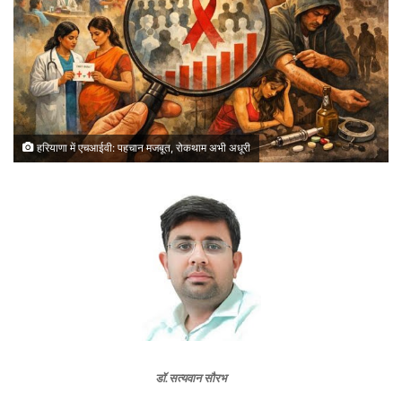
हरियाणा में एचआईवी: पहचान मजबूत, रोकथाम अभी अधूरी
डॉ.सत्यवान सौरभ