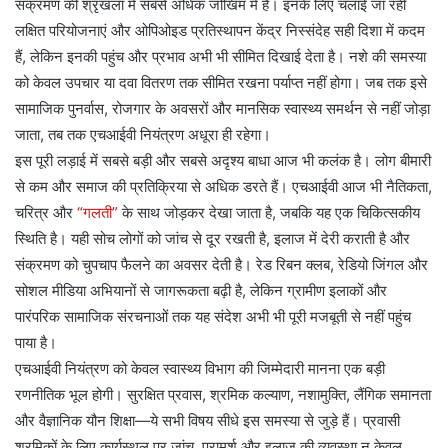
संक्रमण की श्रृंखला में सबसे अधिक जोखिम में हैं। इनके लिए चलाई जा रही
लक्षित परियोजनाएं और ओपिओइड प्रतिस्थापन केंद्र निस्संदेह सही दिशा में कदम
हैं, लेकिन इनकी पहुंच और प्रभाव अभी भी सीमित दिखाई देता है। नशे की समस्या
को केवल उपचार या दवा वितरण तक सीमित रखना पर्याप्त नहीं होगा। जब तक इसे
सामाजिक पुनर्वास, रोजगार के अवसरों और मानसिक स्वास्थ्य समर्थन से नहीं जोड़ा
जाता, तब तक एचआईवी नियंत्रण अधूरा ही रहेगा।
इस पूरी लड़ाई में सबसे बड़ी और सबसे अदृश्य बाधा आज भी कलंक है। लोग बीमारी
से कम और समाज की प्रतिक्रिया से अधिक डरते हैं। एचआईवी आज भी नैतिकता,
चरित्र और
“गलती”
के साथ जोड़कर देखा जाता है, जबकि यह एक चिकित्सकीय
स्थिति है। यही सोच लोगों को जांच से दूर रखती है, इलाज में देरी कराती है और
संक्रमण को चुपचाप फैलने का अवसर देती है। रेड रिबन क्लब, रेडियो जिंगल और
सोशल मीडिया अभियानों से जागरूकता बढ़ी है, लेकिन ग्रामीण इलाकों और
पारंपरिक सामाजिक संरचनाओं तक यह संदेश अभी भी पूरी मजबूती से नहीं पहुंच
पाया है।
एचआईवी नियंत्रण को केवल स्वास्थ्य विभाग की जिम्मेदारी मानना एक बड़ी
रणनीतिक भूल होगी। सुरक्षित प्रवास, श्रमिक कल्याण, नशामुक्ति, लैंगिक समानता
और वैज्ञानिक यौन शिक्षा—ये सभी विषय सीधे इस समस्या से जुड़े हैं। प्रवासी
श्रमिकों के लिए कार्यस्थल पर जांच, परामर्श और इलाज की व्यवस्था न केवल