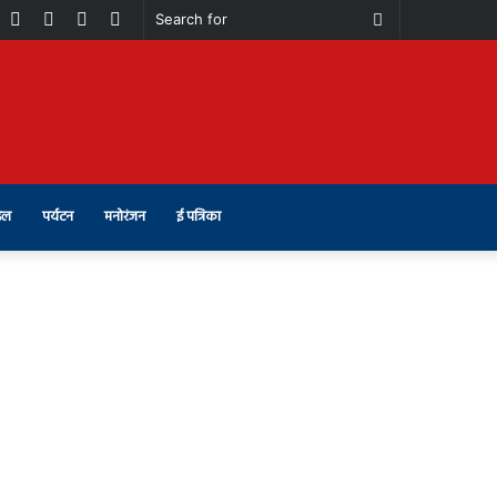
book
Youtube
Instagram
Telegram
Switch
Search
skin
for
इल
पर्यटन
मनोरंजन
ई पत्रिका