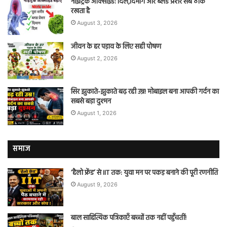
नाइट्रिक ऑक्साइड: दिल,दिमाग और ब्लड प्रेशर सब ठीक
रखता है
August 3, 2026
जीवन के हर पड़ाव के लिए सही पोषण
August 2, 2026
सिर झुकाते-झुकाते बढ़ रही उम्र! मोबाइल बना आपकी गर्दन का
सबसे बड़ा दुश्मन
August 1, 2026
समाज
‘हैलो फ्रेंड’ से IIT तक: युवा मन पर पकड़ बनाने की पूरी रणनीति
August 9, 2026
बाल साहित्यिक पत्रिकाएँ बच्चों तक नहीं पहुँचतीं!