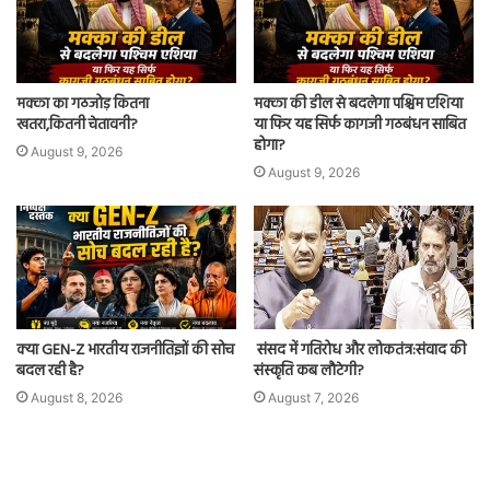
मक्का का गठजोड़ कितना
मक्का की डील से बदलेगा पश्चिम एशिया
खतरा,कितनी चेतावनी?
या फिर यह सिर्फ कागजी गठबंधन साबित
होगा?
August 9, 2026
August 9, 2026
क्या GEN-Z भारतीय राजनीतिज्ञों की सोच
संसद में गतिरोध और लोकतंत्र:संवाद की
बदल रही है?
संस्कृति कब लौटेगी?
August 8, 2026
August 7, 2026