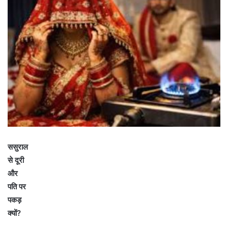
ससुराल
से दूरी
और
पति पर
पकड़
क्यों?