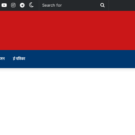
book
Youtube
Instagram
Telegram
Switch
Search
skin
for
ंजन
ई पत्रिका