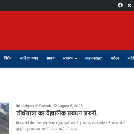
Face
X
विशेष
साहित्य जगत
समाज
स्वास्थ्य
लाइफस्टाइल
पर्यटन
मनोर
Nishpaksh Dastak
August 5, 2025
तीर्थयात्रा का वैज्ञानिक प्रबंधन ज़रूरी..
विजय गर्ग वैज्ञानिक ढंग से हो श्रद्धालुओं की भीड़ का प्रबंधन,पर्यटन तीर्थस्थलों में
हादसे।हर आस्था स्थली पर करोड़ों की संख्या…