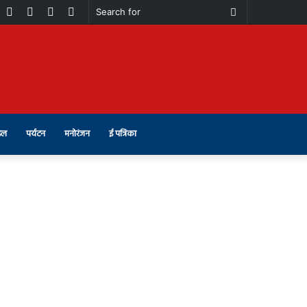
book
Youtube
Instagram
Telegram
Switch
Search
skin
for
इल
पर्यटन
मनोरंजन
ई पत्रिका