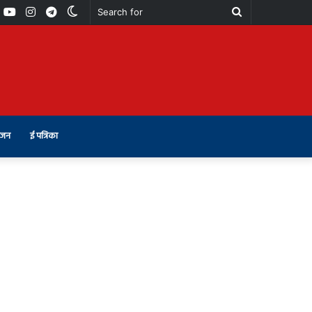
book
Youtube
Instagram
Telegram
Switch
Search
skin
for
ंजन
ई पत्रिका