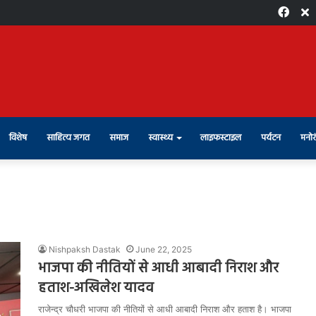
Face
X
विशेष
साहित्य जगत
समाज
स्वास्थ्य
लाइफस्टाइल
पर्यटन
मनोर
Nishpaksh Dastak
June 22, 2025
भाजपा की नीतियों से आधी आबादी निराश और
हताश-अखिलेश यादव
राजेन्द्र चौधरी भाजपा की नीतियों से आधी आबादी निराश और हताश है। भाजपा