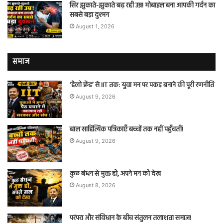
सिर झुकाते-झुकाते बढ़ रही उम्र! मोबाइल बना आपकी गर्दन का
सबसे बड़ा दुश्मन
August 1, 2026
समाज
‘हैलो फ्रेंड’ से IIT तक: युवा मन पर पकड़ बनाने की पूरी रणनीति
August 9, 2026
बाल साहित्यिक पत्रिकाएँ बच्चों तक नहीं पहुँचतीं!
August 9, 2026
कुछ बंधन से मुक्त हो, अपने मन को देख
August 8, 2026
परंपरा और संविधान के बीच संतुलन तलाशता समाज!