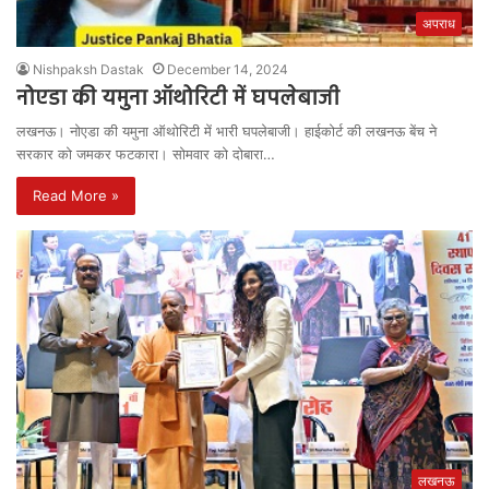
अपराध
Nishpaksh Dastak
December 14, 2024
नोएडा की यमुना ऑथोरिटी में घपलेबाजी
लखनऊ। नोएडा की यमुना ऑथोरिटी में भारी घपलेबाजी। हाईकोर्ट की लखनऊ बेंच ने
सरकार को जमकर फटकारा। सोमवार को दोबारा…
Read More »
लखनऊ