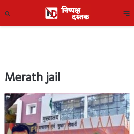
Search
M
for
Merath jail