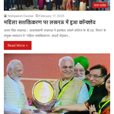
उत्तर प्रदेश
Nishpaksh Dastak
February 17, 2025
महिला सशक्तिकरण पर लखनऊ में हुआ कॉन्क्लेव
अजय सिंह लखनऊ। आकाशवाणी लखनऊ ने इसाबेला थोबर्न कॉलेज के बी.एड. विभाग के
संयुक्त तत्वाधान में “महिला सशक्तिकरण: बाधाएँ तोड़कर…
Read More »