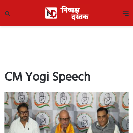
Search
M
for
CM Yogi Speech