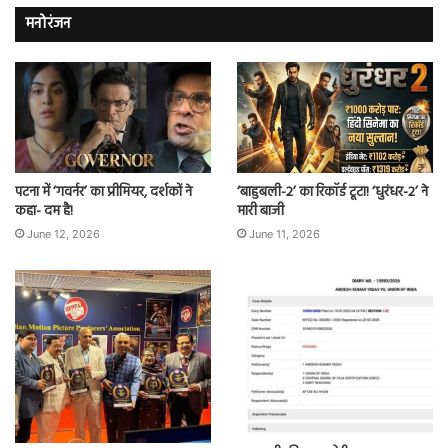
मनोरंजन
पटना में ‘गवर्नर’ का प्रीमियर, दर्शकों ने
‘बाहुबली-2’ का रिकॉर्ड टूटा! ‘धुरंधर-2’ ने
कहा- दम है!
मारी बाजी
June 12, 2026
June 11, 2026