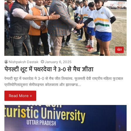
खेल
Nishpaksh Dastak
January 6, 2025
पेनल्टी शूट में पथरदेवा ने 3-0 से मैच जीता
पेनल्टी शूट में पथरदेवा ने 3-0 से मैच जीत लियाlस्व. फूलमती देवी राष्ट्रीय महिला फुटबाल
प्रतियोगिताlदूसरा सेमीफइनल कोलकाता और झारखण्ड…
Read More »