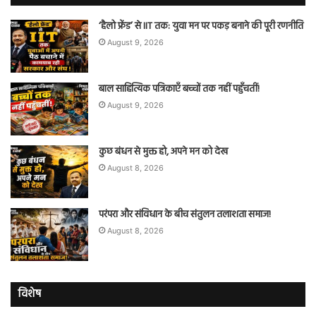
‘हैलो फ्रेंड’ से IIT तक: युवा मन पर पकड़ बनाने की पूरी रणनीति
August 9, 2026
बाल साहित्यिक पत्रिकाएँ बच्चों तक नहीं पहुँचतीं!
August 9, 2026
कुछ बंधन से मुक्त हो, अपने मन को देख
August 8, 2026
परंपरा और संविधान के बीच संतुलन तलाशता समाज!
August 8, 2026
विशेष