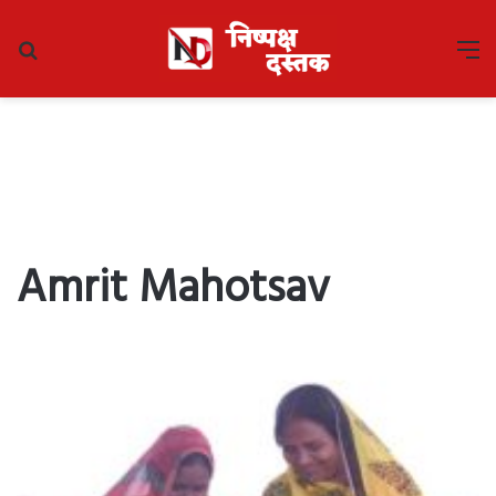
Search
M
for
Amrit Mahotsav