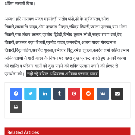
अंतिम सलामी दिया।
अध्यक्ष हरि नारायण यादव महामंत्री संतोष पांडे,डी के श्रीवास्तव,रमेश
तिवारी,लालमणि यादव,ओम प्रकाश मिश्रा,रविंद्र तिवारी,ज्वाला प्रसाद,राम भोला
तिवारी,गया शंकर कश्यप,प्रमोद द्विवेदी,विनोद कुमार लोधी,साहब शरण वर्मा,वेद
तिवारी,अफसर रज़ा रिजवी,प्रमोद यादव,कमरुद्दीन,अजय यादव,गोरखनाथ
तिवारी,रिंकू पांडेय,अरविंद शुक्ला,रामेश्वर पिंटू,रमेश शुक्ला,बलदेव शर्मा सहित तमाम
अधिवक्ताओ ने श्री यादव के निधन पर गहरा दुख प्रकट करते हुए उनकी आत्मा
की शान्ति व परिवार वालों को दुख सहने की शक्ति प्रदान करने की ईश्वर से
प्रार्थना की।
नहीं रहे वरिष्ठ अधिवक्ता अम्बिका प्रसाद यादव
LinkedIn
Tumblr
Pinterest
Reddit
VKontakte
Share via Email
Print
Related Articles