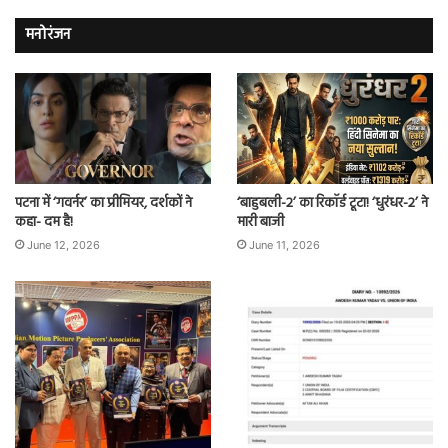
मनोरंजन
पटना में ‘गवर्नर’ का प्रीमियर, दर्शकों ने
‘बाहुबली-2’ का रिकॉर्ड टूटा! ‘धुरंधर-2’ ने
कहा- दम है!
मारी बाजी
June 12, 2026
June 11, 2026