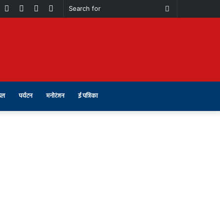
book
Youtube
Instagram
Telegram
Switch
Search
skin
for
इल
पर्यटन
मनोरंजन
ई पत्रिका