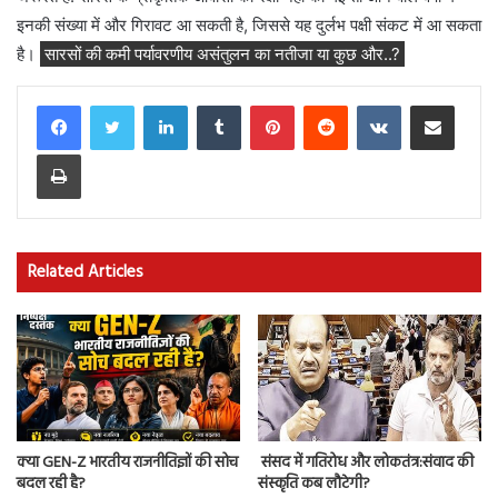
इनकी संख्या में और गिरावट आ सकती है, जिससे यह दुर्लभ पक्षी संकट में आ सकता
है।
सारसों की कमी पर्यावरणीय असंतुलन का नतीजा या कुछ और..?
LinkedIn
Tumblr
Pinterest
Reddit
VKontakte
Share via Email
Print
Related Articles
क्या GEN-Z भारतीय राजनीतिज्ञों की सोच
संसद में गतिरोध और लोकतंत्र:संवाद की
बदल रही है?
संस्कृति कब लौटेगी?