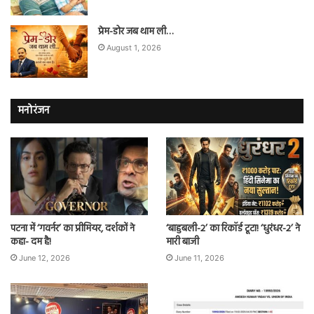
प्रेम-डोर जब थाम ली…
August 1, 2026
मनोरंजन
पटना में ‘गवर्नर’ का प्रीमियर, दर्शकों ने
‘बाहुबली-2’ का रिकॉर्ड टूटा! ‘धुरंधर-2’ ने
कहा- दम है!
मारी बाजी
June 12, 2026
June 11, 2026