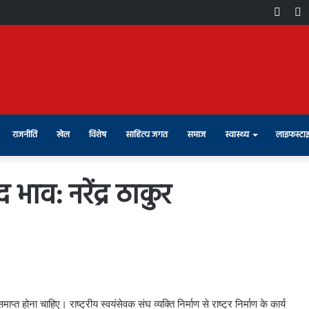
Face
X
राजनीति
खेल
विशेष
साहित्य जगत
समाज
स्वास्थ्य
लाइफस्टा
द भाव: नरेंद्र ठाकुर
्त होना चाहिए। राष्ट्रीय स्वयंसेवक संघ व्यक्ति निर्माण से राष्ट्र निर्माण के कार्य