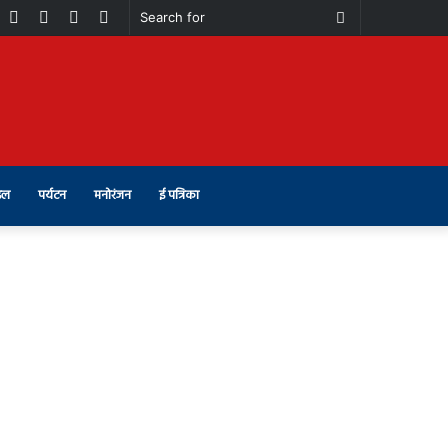
book
Youtube
Instagram
Telegram
Switch
Search
skin
for
इल
पर्यटन
मनोरंजन
ई पत्रिका