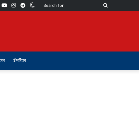
book
Youtube
Instagram
Telegram
Switch
Search
skin
for
ंजन
ई पत्रिका