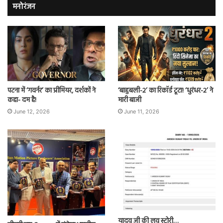
मनोरंजन
पटना में ‘गवर्नर’ का प्रीमियर, दर्शकों ने
‘बाहुबली-2’ का रिकॉर्ड टूटा! ‘धुरंधर-2’ ने
कहा- दम है!
मारी बाजी
June 12, 2026
June 11, 2026
यादव जी की लव स्टोरी…