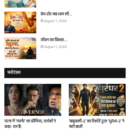
प्रेम-डोर जब थाम ली…
August 1, 2026
जीवन का विस्तार…
August 1, 2026
मनोरंजन
पटना में ‘गवर्नर’ का प्रीमियर, दर्शकों ने
‘बाहुबली-2’ का रिकॉर्ड टूटा! ‘धुरंधर-2’ ने
कहा- दम है!
मारी बाजी