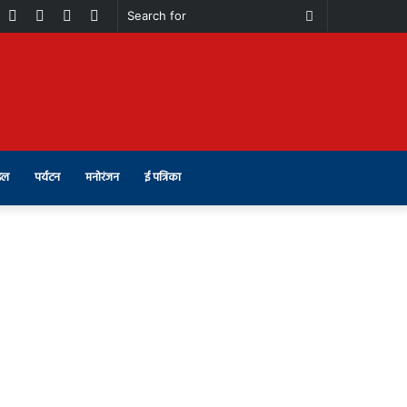
book
Youtube
Instagram
Telegram
Switch
Search
skin
for
इल
पर्यटन
मनोरंजन
ई पत्रिका