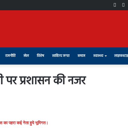
Face
X
राजनीति
खेल
विशेष
साहित्य जगत
समाज
स्वास्थ्य
लाइफस्टा
ली पर प्रशासन की नजर
स का पहरा कई नेता हुये भूमिगत।