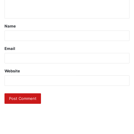
Name
Email
Website