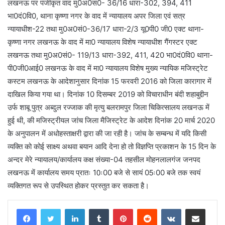
लखनऊ पर पंजीकृत वाद मु0अ0सं0- 36/16 धारा-302, 394, 411
भा0दं0वि0, थाना कृष्णा नगर के वाद में न्यायालय अपर जिला एवं सत्र
न्यायाधीश-22 तथा मु0अ0सं0-36/17 धारा-2/3 यू0पी0 जी0 एक्ट थाना-
कृष्णा नगर लखनऊ के वाद में मा0 न्यायालय विशेष न्यायाधीश गैंगस्टर एक्ट
लखनऊ तथा मु0अ0सं0- 119/13 धारा-392, 411, 420 भा0दं0वि0 थाना-
पी0जी0आई0 लखनऊ के वाद में मा0 न्यायालय विशेष मुख्य न्यायिक मजिस्ट्रेट
कस्टम लखनऊ के आदेशानुसार दिनांक 15 फरवरी 2016 को जिला कारागार में
दाखिल किया गया था। दिनांक 10 दिसम्बर 2019 को विचाराधीन बंदी शहाबुद्दीन
उर्फ शाबू पुत्र अब्दुल रज्जाक की मृत्यु बलरामपुर जिला चिकित्सालय लखनऊ में
हुई थी, की मजिस्ट्रीयल जांच जिला मैजिस्ट्रेट के आदेश दिनांक 20 मार्च 2020
के अनुपालन में अधोहस्ताक्षरी द्वारा की जा रही है। जांच के सम्बन्ध में यदि किसी
व्यक्ति को कोई साक्ष्य अथवा बयान आदि देना हो तो विज्ञप्ति प्रकाशन के 15 दिन के
अन्दर मेरे न्यायालय/कार्यालय कक्ष संख्या-04 तहसील मोहनलालगंज जनपद
लखनऊ में कार्यालय समय प्रातः 10ः00 बजे से सायं 05ः00 बजे तक स्वयं
व्यक्तिगत रूप से उपस्थित होकर प्रस्तुत कर सकता है।
LinkedIn
Tumblr
Pinterest
Reddit
VKontakte
Share via Email