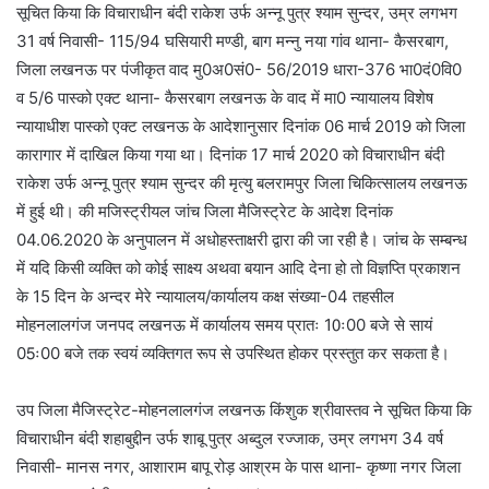
सूचित किया कि विचाराधीन बंदी राकेश उर्फ अन्नू पुत्र श्याम सुन्दर, उम्र लगभग
31 वर्ष निवासी- 115/94 घसियारी मण्डी, बाग मन्नु नया गांव थाना- कैसरबाग,
जिला लखनऊ पर पंजीकृत वाद मु0अ0सं0- 56/2019 धारा-376 भा0दं0वि0
व 5/6 पास्को एक्ट थाना- कैसरबाग लखनऊ के वाद में मा0 न्यायालय विशेष
न्यायाधीश पास्को एक्ट लखनऊ के आदेशानुसार दिनांक 06 मार्च 2019 को जिला
कारागार में दाखिल किया गया था। दिनांक 17 मार्च 2020 को विचाराधीन बंदी
राकेश उर्फ अन्नू पुत्र श्याम सुन्दर की मृत्यु बलरामपुर जिला चिकित्सालय लखनऊ
में हुई थी। की मजिस्ट्रीयल जांच जिला मैजिस्ट्रेट के आदेश दिनांक
04.06.2020 के अनुपालन में अधोहस्ताक्षरी द्वारा की जा रही है। जांच के सम्बन्ध
में यदि किसी व्यक्ति को कोई साक्ष्य अथवा बयान आदि देना हो तो विज्ञप्ति प्रकाशन
के 15 दिन के अन्दर मेरे न्यायालय/कार्यालय कक्ष संख्या-04 तहसील
मोहनलालगंज जनपद लखनऊ में कार्यालय समय प्रातः 10ः00 बजे से सायं
05ः00 बजे तक स्वयं व्यक्तिगत रूप से उपस्थित होकर प्रस्तुत कर सकता है।
उप जिला मैजिस्ट्रेट-मोहनलालगंज लखनऊ किंशुक श्रीवास्तव ने सूचित किया कि
विचाराधीन बंदी शहाबुद्दीन उर्फ शाबू पुत्र अब्दुल रज्जाक, उम्र लगभग 34 वर्ष
निवासी- मानस नगर, आशाराम बापू रोड़ आश्रम के पास थाना- कृष्णा नगर जिला