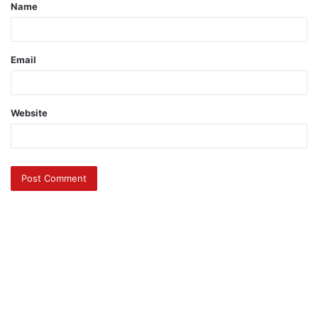
Name
Email
Website