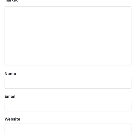
marked
*
Name
Email
Website