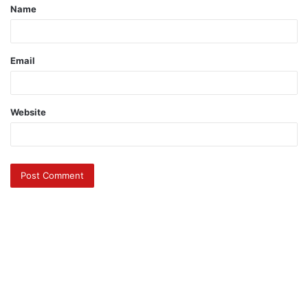
Name
Email
Website