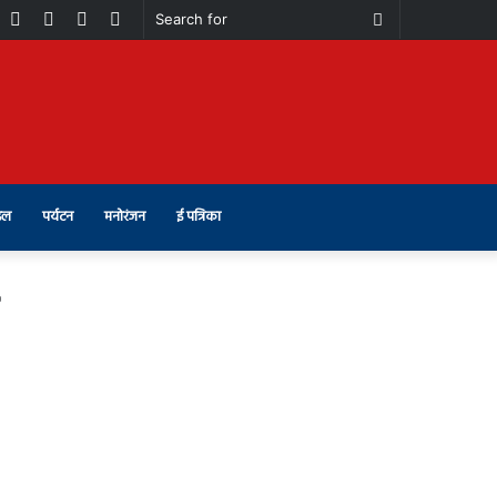
book
Youtube
Instagram
Telegram
Switch
Search
skin
for
इल
पर्यटन
मनोरंजन
ई पत्रिका