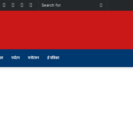
book
Youtube
Instagram
Telegram
Switch
Search
skin
for
इल
पर्यटन
मनोरंजन
ई पत्रिका