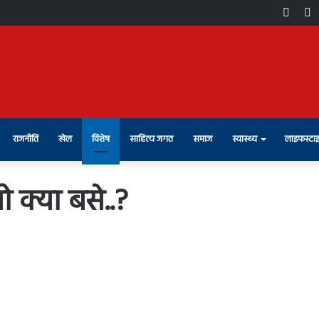
Face
X
राजनीति
खेल
विशेष
साहित्य जगत
समाज
स्वास्थ्य
लाइफस्टा
 क्या बसे..?