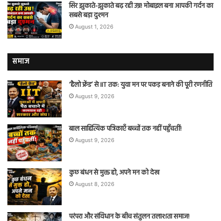
सिर झुकाते-झुकाते बढ़ रही उम्र! मोबाइल बना आपकी गर्दन का
सबसे बड़ा दुश्मन
August 1, 2026
समाज
‘हैलो फ्रेंड’ से IIT तक: युवा मन पर पकड़ बनाने की पूरी रणनीति
August 9, 2026
बाल साहित्यिक पत्रिकाएँ बच्चों तक नहीं पहुँचतीं!
August 9, 2026
कुछ बंधन से मुक्त हो, अपने मन को देख
August 8, 2026
परंपरा और संविधान के बीच संतुलन तलाशता समाज!