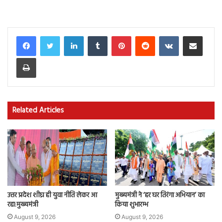
यूपी की सड़कें अमेरिका के बराबर होंगी-गडकरी
LinkedIn
Tumblr
Pinterest
Reddit
VKontakte
Share via Email
Print
Related Articles
उत्तर प्रदेश शीघ्र ही युवा नीति लेकर आ
मुख्यमंत्री ने ‘हर घर तिरंगा अभियान’ का
रहा:मुख्यमंत्री
किया शुभारम्भ
August 9, 2026
August 9, 2026